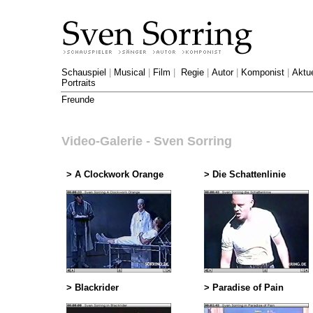
Schauspiel
|
Musical
|
Film
|
Regie
|
Autor
|
Komponist
|
Aktue
Portraits
Freunde
Video-Galerie - Sven Sorring
>
A Clockwork Orange
>
Die Schattenlinie
>
Blackrider
>
Paradise of Pain